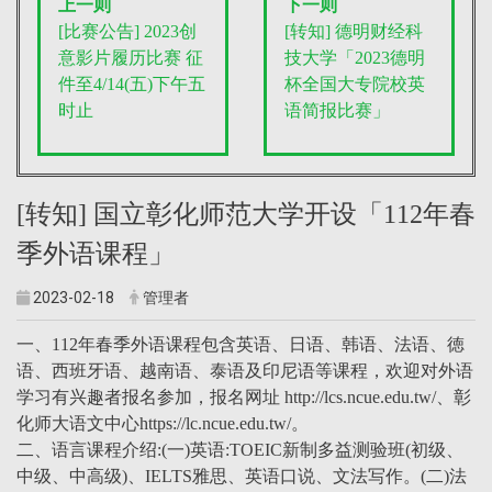
上一则
下一则
[比赛公告] 2023创
[转知] 德明财经科
意影片履历比赛 征
技大学「2023德明
件至4/14(
五
)下午五
杯全国大专院校英
时止
语简报比赛」
[转知] 国立彰化师范大学开设「112年春
季外语课程」
2023-02-18
管理者
一、112年春季外语课程包含英语、日语、韩语、法语、徳
语、西班牙语、越南语、泰语及印尼语等课程，欢迎对外语
学习有兴趣者报名参加，报名网址 http://lcs.ncue.edu.tw/、彰
化师大语文中心https://lc.ncue.edu.tw/。
二、语言课程介绍:(一)英语:TOEIC新制多益测验班(初级、
中级、中高级)、IELTS雅思、英语口说、文法写作。(二)法