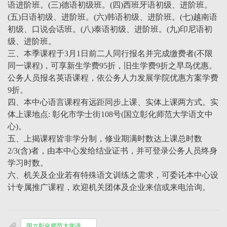
语进阶班。(三)德语初级班。(四)西班牙语初级、进阶班。
(五)日语初级、进阶班。(六)韩语初级、进阶班。(七)越南语
初级、口说会话班。(八)泰语初级、进阶班。(九)印尼语初
级、进阶班。
三、本季课程于3月1日前二人同行报名并完成缴费者(不限
同一课程)，可享新生学费95折，旧生学费9折之早鸟优惠。
公务人员报名英语课程，依公务人力发展学院优惠方案学费
9折。
四、本中心语言课程有远距同步上课、实体上课两方式。实
体上课地点: 彰化市学士街108号(国立彰化师范大学语文中
心)。
五、上揭课程皆非学分制，修业期满时数达上课总时数
2/3(含)者，由本中心发给结业证书，并可登录公务人员终身
学习时数。
六、机关及企业若有特殊语文训练之需求，可委讬本中心设
计专属推广课程，欢迎机关团体及企业来信或来电洽询。
国立彰化师范大学语文中心112年春季外语课程.pdf