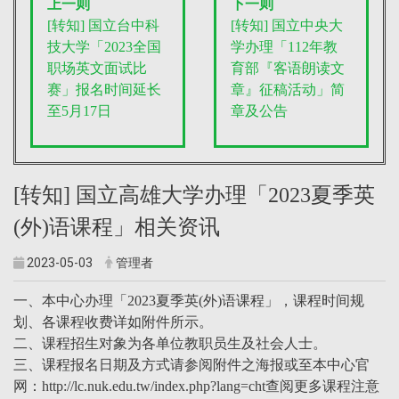
上一则
下一则
[转知] 国立台中科
[转知] 国立中央大
技大学「2023全国
学办理「112年教
职场英文面试比
育部『客语朗读文
赛」报名时间延长
章』征稿活动」简
至5月17日
章及公告
[转知] 国立高雄大学办理「2023夏季英
(外)语课程」相关资讯
2023-05-03
管理者
一、本中心办理「2023夏季英(外)语课程」，课程时间规
划、各课程收费详如附件所示。
二、课程招生对象为各单位教职员生及社会人士。
三、课程报名日期及方式请参阅附件之海报或至本中心官
网：http://lc.nuk.edu.tw/index.php?lang=cht查阅更多课程注意