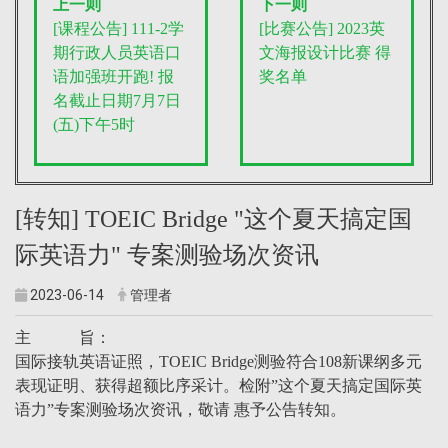
上一则
下一则
[课程公告]
111-2学
[比赛公告] 2023英
期行政人员英语口
文海报设计比赛 得
语加强班开跑! 报
奖名单
名截止日期7月7日
(五)下午5时
[转知] TOEIC Bridge "这个夏天搞定国
际英语力" 专案测验场次资讯
2023-06-14
管理者
主 旨：
国际接轨英语证照，TOEIC Bridge测验符合108新课纲多元
表现证明、获得超额比序采计。检附”这个夏天搞定国际英
语力”专案测验场次资讯，敬请 惠予公告转知。