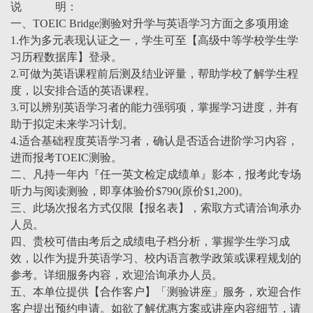
说 明：
一、TOEIC Bridge测验对升学与英语学习方面之多项用途
1.作为多元表现认证之一，学生可至【高级中等学校学生学
习历程数据库】登录。
2.可做为英语课程前后测及结业评量，帮助学校了解学生程
度，以安排合适的英语课程。
3.可以辨别英语学习者的能力强弱项，掌握学习进度，并有
助于拟定未来学习计划。
4.适合基础程度英语学习者，确认是否适合进阶学习内容，
进而报考TOEIC测验。
二、凡持一年内『任一英文检定成绩单』影本，报考此专场
听力与阅读测验，即享体验价$790(原价$1,200)。
三、此场次报名方式仅限【报名表】，索取方式请洽询承办
人员。
四、贵校可借由考后之成绩电子档分析，掌握学生学习成
效，以作为提升英语学习、校内语言教学政策或课程规划的
参考。详细服务内容，欢迎洽询承办人员。
五、本单位提供【合作客户】「测验讲座」服务，欢迎合作
客户提出预约申请。如欲了解优惠方案或讲座内容细节，请