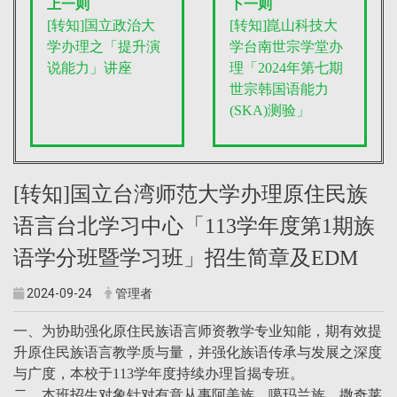
上一则
下一则
[转知]国立政治大
[转知]崑山科技大
学办理之「提升演
学台南世宗学堂办
说能力」讲座
理「2024年第七期
世宗韩国语能力
(SKA)测验」
[转知]国立台湾师范大学办理原住民族
语言台北学习中心「113学年度第1期族
语学分班暨学习班」招生简章及EDM
2024-09-24
管理者
一、为协助强化原住民族语言师资教学专业知能，期有效提
升原住民族语言教学质与量，并强化族语传承与发展之深度
与广度，本校于113学年度持续办理旨揭专班。
二、本班招生对象针对有意从事阿美族、噶玛兰族、撒奇莱