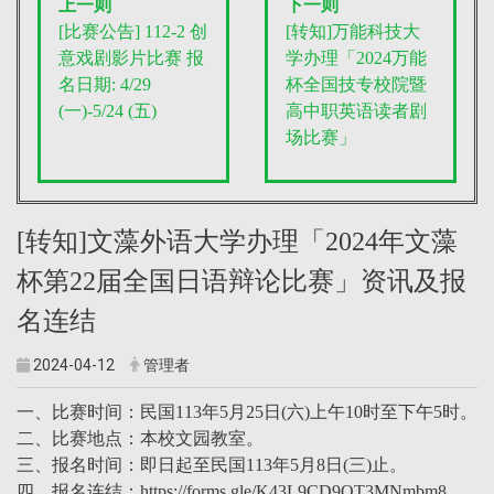
上一则
下一则
[比赛公告] 112-2
创
[转知]万能科技大
意戏剧影片比赛
报
学办理「2024万能
名日期: 4/29
杯全国技专校院暨
(一)-5/24 (五)
高中职英语读者剧
场比赛」
[转知]文藻外语大学办理「2024年文藻
杯第22届全国日语辩论比赛」资讯及报
名连结
2024-04-12
管理者
一、比赛时间：民国113年5月25日(六)上午10时至下午5时。
二、比赛地点：本校文园教室。
三、报名时间：即日起至民国113年5月8日(三)止。
四、报名连结：https://forms.gle/K43L9CD9QT3MNmbm8。