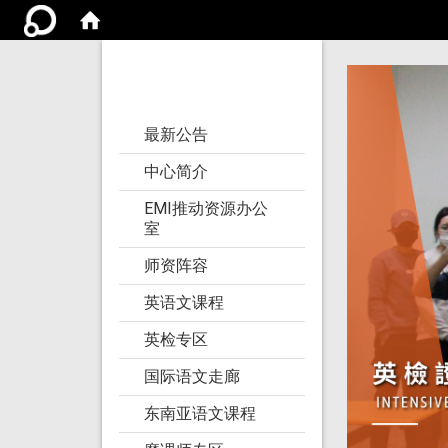
亚洲大学语文教学
研究发展中心
:::
最新公告
中心简介
EMI推动资源办公
室
师资阵容
英语文课程
英检专区
国际语文走廊
东南亚语文课程