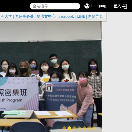
Language
登入
:::
亚洲大学
|
国际事务处
|
华语文中心
|
Facebook
|
LINE
|
网站导览