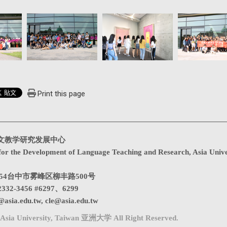
Print this page
文教学研究发展中心
for the Development of Language Teaching and Research, Asia Unive
1354台中市雾峰区柳丰路500号
332-3456 #6297、6299
@asia.edu.tw
,
cle@asia.edu.tw
Asia University, Taiwan 亚洲大学 All Right Reserved.