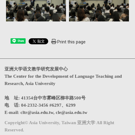
Print this page
Share
亚洲大学语文教学研究发展中心
The Center for the Development of Language Teaching and
Research, Asia University
地 址: 41354台中市雾峰区柳丰路500号
电 话: 04-2332-3456 #6297、6299
E-mail:
cltr@asia.edu.tw
,
cle@asia.edu.tw
Copyright© Asia University, Taiwan 亚洲大学 All Right
Reserved.