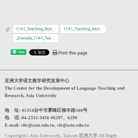
114-1_Teaching_Assistant_Application_Form.docx
114-1_Teaching_Assistant_Application_Form.pdf
_Example_114-1_Teaching_Assistant_Application_Form.pdf
Print this page
Share
亚洲大学语文教学研究发展中心
The Center for the Development of Language Teaching and
Research, Asia University
地 址: 41354台中市雾峰区柳丰路500号
电 话: 04-2332-3456 #6297、6299
E-mail:
cltr@asia.edu.tw
,
cle@asia.edu.tw
Copyright© Asia University, Taiwan 亚洲大学 All Right