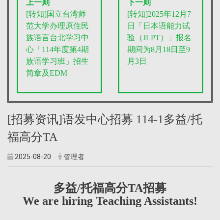
上一则
下一则
[转知]国立台湾师
[转知]2025年12月7
范大学办理原住民
日「日本语能力试
族语言台北学习中
验（JLPT）」报名
心「114年度第4期
期间为8月18日至9
族语学习班」招生
月3日
简章及EDM
[招募资讯]语发中心招募 114-1多益/托
福高分TA
2025-08-20
管理者
多益/托福高分TA招募
We are hiring Teaching Assistants!