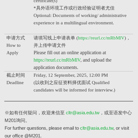
certificate(s)
*
具外语环境工作或行政经验证明者尤佳
Optional: Documents of working/ administrative
experience in a multilingual environment.
申请方式
请填写线上申请表单 (
https://reurl.cc/mRbMlV
)，
How to
并上传申请文件
Please fill out an online application at
Apply
https://reurl.cc/mRbMlV
, and upload the
application documents.
截止时间
Friday, 12 September, 2025, 12:00 PM
Deadline
(
以收到之应征资料择优面试 Qualified
candidates will be informed for interview.)
※如有任何疑问，欢迎来信至
cltr@asia.edu.tw
，或至语发中心
M201询问。
For further questions, please email to
cltr@asia.edu.tw
, or visit
our office @M201.