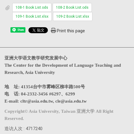
108-1 Book List.ods
108-2 Book List.ods
109-1 Book List.xlsx
109-2 Book List.xlsx
Print this page
Share
亚洲大学语文教学研究发展中心
The Center for the Development of Language Teaching and
Research, Asia University
地 址: 41354台中市雾峰区柳丰路500号
电 话: 04-2332-3456 #6297、6299
E-mail:
cltr@asia.edu.tw
,
cle@asia.edu.tw
Copyright© Asia University, Taiwan 亚洲大学 All Right
Reserved.
造访人次 : 4717240