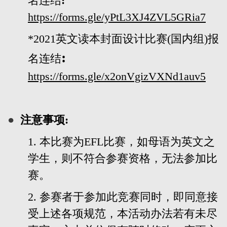
名连结
:
https://forms.gle/yPtL3XJ4ZVL5GRia7
*2021
英文读本封面设计比赛
(
国内组
)
报
:
名连结
https://forms.gle/x2onVgizVXNd1auv5
●
注意事项:
1. 本比赛为EFL比赛，如母语为英文之
学生，则不符合参赛资格，无法参加比
赛。
2. 参赛者于参加此竞赛同时，即同意接
受上述各项规范，本活动办法若有未尽