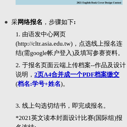
●
采
网络报名
，步骤如下
:
1.
由语发中
心网页
(
http://cltr.asia.edu.tw)，点选线上报名连
结
(
需
google
帐户登入
)
及
填写参赛资料。
2.
于报名页面云端上传档案
--
作品及设计
说明，
2
页
A4
合并成一个
PDF
档案缴交
(
档名
:
学号
+
姓名
)
。
3.
线上勾选切结书，即完成报名。
*2021英文读本封面设计比赛(国际组)报