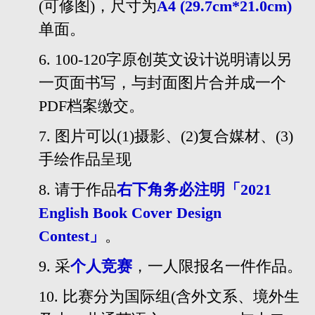
(
可修图
)
，尺寸为
A4 (29.7cm*21.0cm)
单面。
6.
100-120
字原创英文设计说明请以另
一页面书写，与封面图片合并成一个
PDF
档案缴交。
7.
图片可以
(1)
摄影、
(2)
复合媒材、
(3)
手绘作品呈现
8.
请于作品
右下角
务必
注明
「
2021
English Book Cover Design
Contest
」
。
9.
采
个人竞赛
，一人限报名一件作品。
10.
比赛分为国际组
(
含外文系、境外生