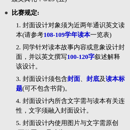
●
比赛规定:
1.
封面设计对象须为近两年通识英文读
本
(
请参考
108-109
学年读本
一览表
)
2.
同学针对读本故事内容或意象设计封
面，并以英文撰写
100-120
字
叙述解释
该设计。
3.
封面设计须包含
封面
、
封底
及
读本标
题
(
可不包含书背
)
。
4.
封面设计内所含文字需与读本有关连
性，文字须融入封面设计。
5.
封面设计内使用图片与文字需原创