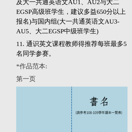
及大一
共通英语文
AU1
、
AU2
与大二
EGSP
高级班学生，建议多益
650
分以上
报名
)
与国内组
(
大一
共通英语文
AU3-
AU5
、大二
EGSP
中级班学生
)
11.
通识英文课程教师得推荐每班最多
5
名同学参赛。
*作品范本:
第一页