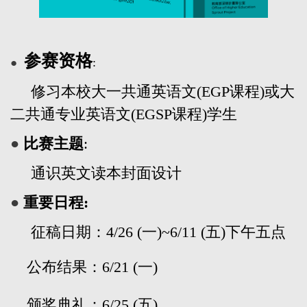
参赛资格
:
●
修习本校大一共通英语文
(EGP
课程
)
或大
二共通专业英语文
(EGSP
课程
)
学生
●
比赛主题
:
通识英文读本封面设计
●
重要日程:
征稿日期
：4/26 (一)~6/11 (五)下午五点
公布结果：6/21 (一)
颁奖典礼：6/25 (五)