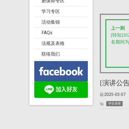
磨课师专区
学习专区
活动集锦
上一则
FAQs
[转知]
名期间为
法规及表格
联络我们
[演讲公告]
2025-03-07
学生讲座