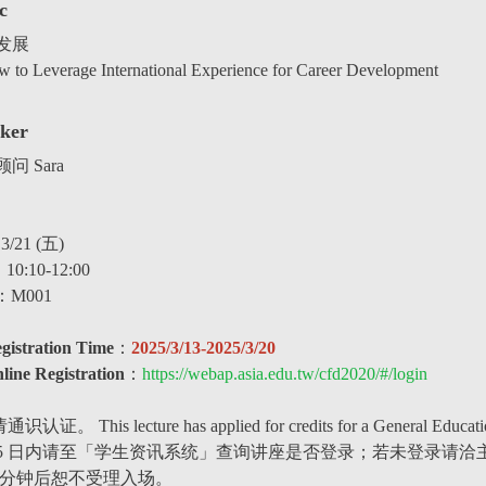
c
发展
 to Leverage International Experience for Career Development
ker
 Sara
3/21 (五)
10:10-12:00
：M001
tration Time
：
2025/3/13-2025/3/20
e Registration
：
https://webap.asia.edu.tw/cfd2020/#/login
This lecture has applied for credits for a General Educatio
5 日内请至「学生资讯系统」查询讲座是否登录；若未登录请洽
0 分钟后恕不受理入场。