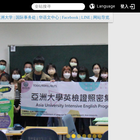
Language
登入
:::
亚洲大学
|
国际事务处
|
华语文中心
|
Facebook
|
LINE
|
网站导览