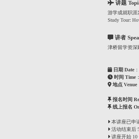
讲题 Topi
游学成就职涯
Study Tour: How
讲者 Spea
津桥留学资深顾问
日期 Date
：
时间 Time
：
地点 Venue
报名时间 Regis
线上报名 Onlin
本讲座已申请通识认证。 
活动结束后 
讲座开始 1