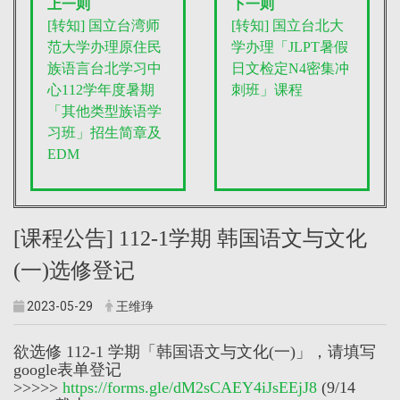
上一则
下一则
[转知] 国立台湾师
[转知] 国立台北大
范大学办理原住民
学办理「JLPT暑假
族语言台北学习中
日文检定N4密集冲
心112学年度暑期
刺班」课程
「其他类型族语学
习班」招生简章及
EDM
[课程公告] 112-1学期 韩国语文与文化
(一)选修登记
2023-05-29
王维琤
欲选修 112-1 学期「韩国语文与文化(一)」，请填写
google表单登记
>>>>>
https://forms.gle/dM2sCAEY4iJsEEjJ8
(9/14