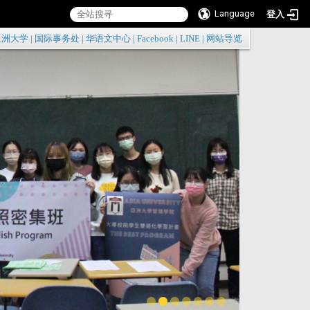
Language
登入
:::
亚洲大学
|
国际事务处
|
华语文中心
|
Facebook
|
LINE
|
网站导览