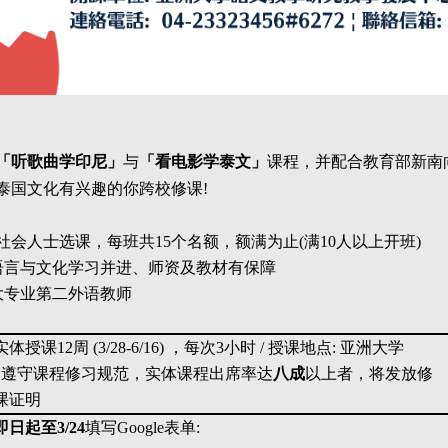
「听歌曲学印尼」
与
「看电影学泰文」
课程，并配合教育部新南
泰国文化有兴趣的你跨校修课!
社会人士选课，每班共15个名额，额满为止(满10人以上开班)
语言与文化学习并进、师资及教材有保障
大专业第二外语教师
实体授课12周 (3/28-6/16) ，每次3小时 / 授课地点: 亚洲大学
*
遵守课程修习规范，实体课程出席率达
八成
以上者，将发放修
课证
明
即日起至3/24
填写Google表单: