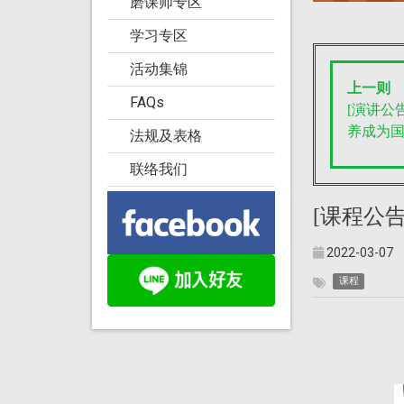
磨课师专区
学习专区
活动集锦
上一则
FAQs
[演讲公告]
养成为
法规及表格
联络我们
[课程公
2022-03-07
课程