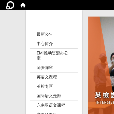
亚洲大学语文教学
研究发展中心
:::
最新公告
中心简介
EMI推动资源办公
室
师资阵容
英语文课程
英检专区
国际语文走廊
东南亚语文课程