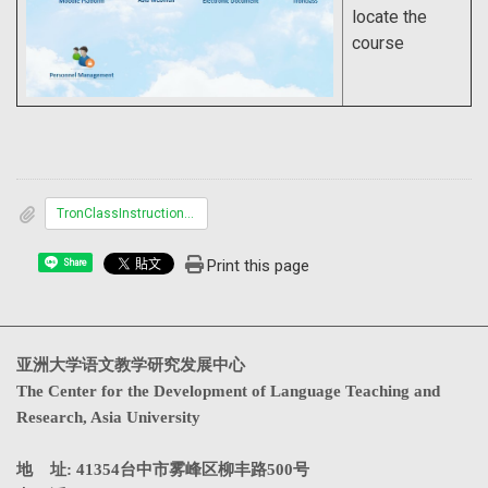
locate the
course
TronClassInstructions_Student_.pdf 7.38MByte
Print this page
Share
亚洲大学语文教学研究发展中心
The Center for the Development of Language Teaching and
Research, Asia University
地 址: 41354台中市雾峰区柳丰路500号