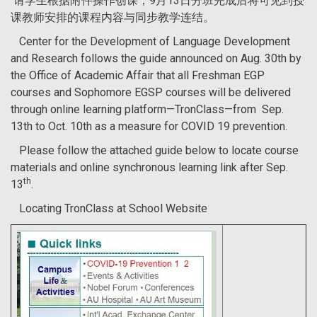
请学生根据附件操作创课，9月13日分班完成后将可见到授
课教师安排的课程内容与同步教学连结。
Center for the Development of Language Development
and Research follows the guide announced on Aug. 30th by
the Office of Academic Affair that all Freshman EGP
courses and Sophomore EGSP courses will be delivered
through online learning platform—TronClass—from Sep.
13th to Oct. 10th as a measure for COVID 19 prevention.
Please follow the attached guide below to locate course
materials and online synchronous learning link after Sep.
th
13
.
Locating TronClass at School Website