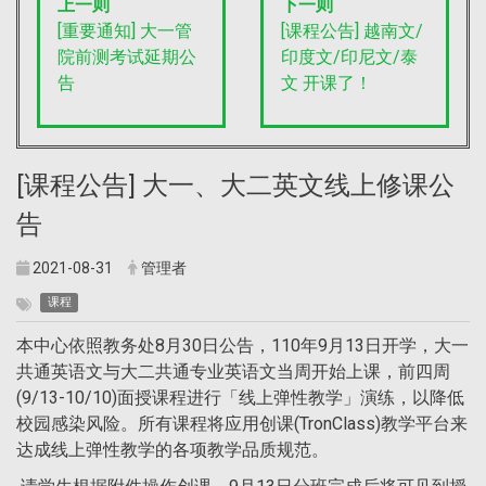
上一则
下一则
[重要通知] 大一管
[课程公告] 越南文/
院前测考试延期公
印度文/印尼文/泰
告
文 开课了！
[课程公告] 大一、大二英文线上修课公
告
2021-08-31
管理者
课程
本中心依照教务处8月30日公告，110年9月13日开学，大一
共通英语文与大二共通专业英语文当周开始上课，前四周
(9/13-10/10)面授课程进行「线上弹性教学」演练，以降低
校园感染风险。所有课程将应用创课(TronClass)教学平台来
达成线上弹性教学的各项教学品质规范。