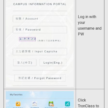
Log in with
your
username and
PW
Click
TronClass to