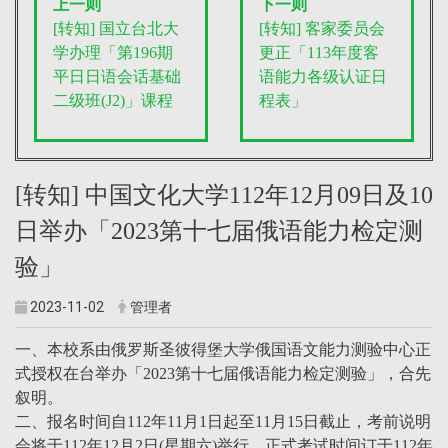
上一则
下一则
[转知] 国立台北大
[转知] 客家委员会
学办理「第196期
更正「113年度客
平日日语会话基础
语能力各级认证日
二级班(J2)」课程
程表」
[转知] 中国文化大学112年12月09日及10
日举办「2023第十七届俄语能力检定测
验」
2023-11-02
管理者
一、本校系由俄罗斯圣彼得堡大学俄国语文能力测验中心正
式授权在台举办「2023第十七届俄语能力检定测验」，合先
叙明。
二、报名时间自112年11月1日起至11月15日截止，考前说明
会将于112年12月2日(星期六)举行，正式考试时间订于112年