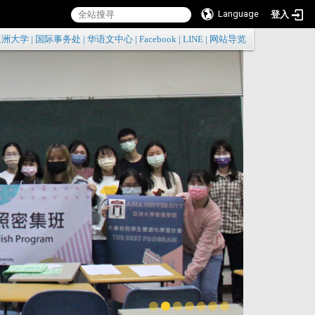
Language
登入
:::
亚洲大学
|
国际事务处
|
华语文中心
|
Facebook
|
LINE
|
网站导览