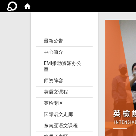
亚洲大学语文教学
研究发展中心
:::
最新公告
中心简介
EMI推动资源办公
室
师资阵容
英语文课程
英检专区
国际语文走廊
东南亚语文课程