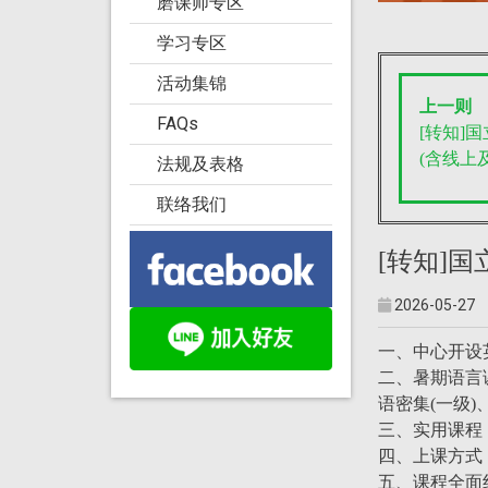
磨课师专区
学习专区
活动集锦
上一则
FAQs
[转知]
(含线上
法规及表格
联络我们
[转知]
2026-05-27
一、中心开设
二、暑期语言
语密集(一级
三、实用课程：
四、上课方式
五、课程全面