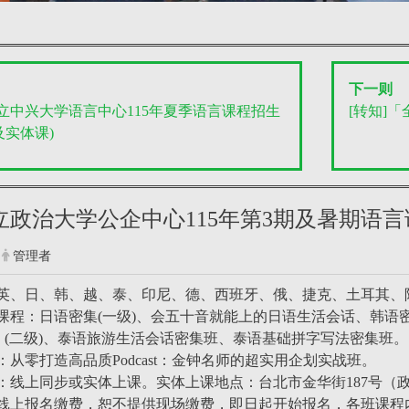
下一则
国立中兴大学语言中心115年夏季语言课程招生
[转知]
及实体课)
国立政治大学公企中心115年第3期及暑期语
管理者
英、日、韩、越、泰、印尼、德、西班牙、俄、捷克、土耳其、
课程：日语密集(一级)、会五十音就能上的日语生活会话、韩语密
)、(二级)、泰语旅游生活会话密集班、泰语基础拼字写法密集班。
从零打造高品质Podcast：金钟名师的超实用企划实战班。
：线上同步或实体上课。实体上课地点：台北市金华街187号（
线上报名缴费，恕不提供现场缴费，即日起开始报名，各班课程