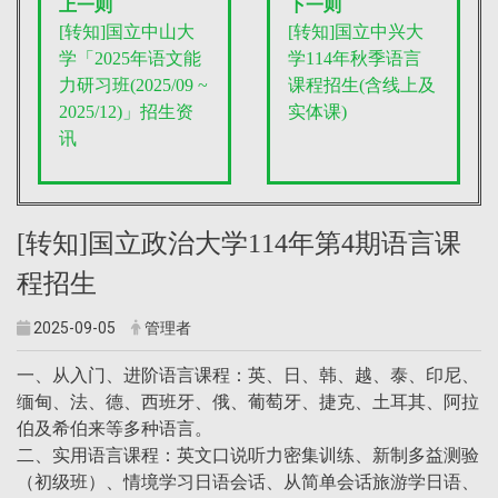
上一则
下一则
[转知]国立中山大
[转知]国立中兴大
学「2025年语文能
学114年秋季语言
力研习班(2025/09 ~
课程招生(含线上及
2025/12)」招生资
实体课)
讯
[转知]国立政治大学114年第4期语言课
程招生
2025-09-05
管理者
一、从入门、进阶语言课程：英、日、韩、越、泰、印尼、
缅甸、法、德、西班牙、俄、葡萄牙、捷克、土耳其、阿拉
伯及希伯来等多种语言。
二、实用语言课程：英文口说听力密集训练、新制多益测验
（初级班）、情境学习日语会话、从简单会话旅游学日语、