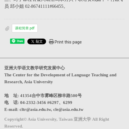
员 邱小姐 02-86741111#66455。
课程简章.pdf
Print this page
Share
亚洲大学语文教学研究发展中心
The Center for the Development of Language Teaching and
Research, Asia University
地 址: 41354台中市雾峰区柳丰路500号
电 话: 04-2332-3456 #6297、6299
E-mail:
cltr@asia.edu.tw
,
cle@asia.edu.tw
Copyright© Asia University, Taiwan 亚洲大学 All Right
Reserved.