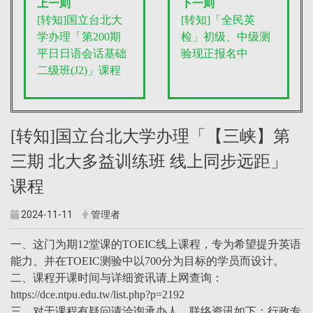
上一则
下一则
[转知]国立台北大
[转知]「全民英
学办理「第200期
检」初级、中级测
平日日语会话基础
验现正报名中
二级班(J2)」课程
[转知]国立台北大学办理「【三峡】第
三期 北大多益训练班 线上同步远距」
课程
2024-11-11
管理者
一、这门为期12堂课的TOEIC线上课程，专为希望提升英语
能力、并在TOEIC测验中以700分为目标的学员而设计。
二、课程开课时间与详细资讯请上网查询：
https://dce.ntpu.edu.tw/list.php?p=2192
三、对于课程有疑问请洽询承办人，联络资讯如下：行政专