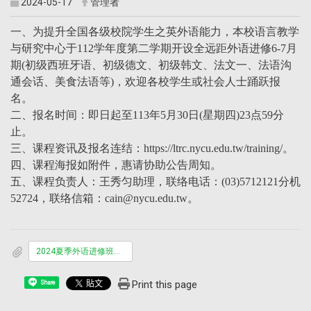
2024-05-17
管理者
一、为提升全国各级校院学生之英外语能力，本校语言教学
与研究中心于112学年度第二学期开设全远距外语进修6-7月
期(初级西班牙语、初级德文、初级韩文、法文一、法语沟
通会话、美食法语等)，欢迎各校学生或社会人士踊跃报
名。
二、报名时间：即日起至113年5月30日(星期四)23点59分
止。
三、课程资讯及报名连结：https://ltrc.nycu.edu.tw/training/。
四、课程海报如附件，惠请协助公告周知。
五、课程负责人：王秀匀助理，联络电话：(03)5712121分机
52724，联络信箱：cain@nycu.edu.tw。
2024夏季外语进修班海报.pdf
Print this page
Share