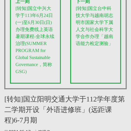
上一则
下一则
[转知]国立中兴大
[转知]国立台中科
学于113年6月24日
技大学与越南胡志
(一)至6月30日(日)
明市国家大学下属
办理免费线上英语
人文与社会科学大
暑期课程-全球永续
学合作办理「越南
治理(SUMMER
语能力检定测验」
PROGRAM for
Global Sustainable
Governance，简称
GSG)
[转知]国立阳明交通大学于112学年度第
二学期开设「外语进修班」(远距课
程)6-7月期