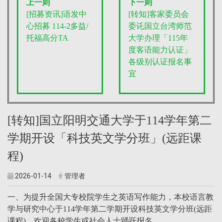
上一则
下一则
[招募资讯]语发中
[转知]客家委员会
心招募 114-2多益/
委讬国立台湾师范
托福高分TA
大学办理「115年
度客语能力认证」
各级别认证报名事
宜
[转知]国立阳明交通大学于114学年第二
学期开设「科技英文学分班」(远距课
程)
2026-01-14
管理者
一、为提升全国大专校院学生之英语写作能力，本校语言教
学与研究中心于114学年第二学期开设科技英文学分班(远距
课程)，欢迎各校学生或社会人士踊跃报名。