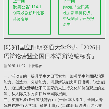
上一则
下一则
[
比赛公告] 114-1
[转知]「全民英
检」新年度初级、
创意戏剧影片比赛
中级测验，开放报
得奖名单
名中
[转知]国立阳明交通大学举办「2026日
语辩论营暨全国日本语辩论锦标赛」
2025-11-07
管理者
一、活动目的：提升学生之日语实力，加强学生的团队沟通
能力、创造力、分析能力、问题解决能力和日语听、说之能
力。透过此次活动让不同国家的人进行文化和价值观上的交
流，从人际关系方面拓展至国际层面。
二、实施对象(条件皆须符合) ：(一)日本大学生、全国大专
院校在校生(大学部、硕博士班)；(二)能用日语进行讨论并