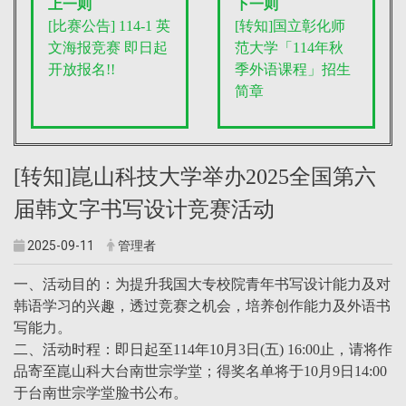
上一则
下一则
[比赛公告] 114-1 英
[转知]国立彰化师
文海报竞赛 即日起
范大学「114年秋
开放报名!!
季外语课程」招生
简章
[转知]崑山科技大学举办2025全国第六
届韩文字书写设计竞赛活动
2025-09-11
管理者
一、活动目的：为提升我国大专校院青年书写设计能力及对
韩语学习的兴趣，透过竞赛之机会，培养创作能力及外语书
写能力。
二、活动时程：即日起至114年10月3日(五) 16:00止，请将作
品寄至崑山科大台南世宗学堂；得奖名单将于10月9日14:00
于台南世宗学堂脸书公布。