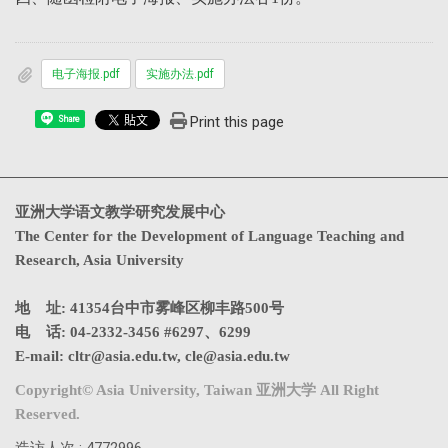
电子海报.pdf
实施办法.pdf
Print this page
Share
亚洲大学语文教学研究发展中心
The Center for the Development of Language Teaching and
Research, Asia University
地 址: 41354台中市雾峰区柳丰路500号
电 话: 04-2332-3456 #6297、6299
E-mail:
cltr@asia.edu.tw
,
cle@asia.edu.tw
Copyright© Asia University, Taiwan 亚洲大学 All Right
Reserved.