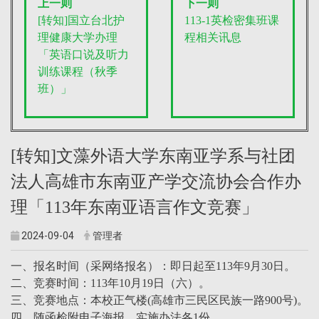
上一则
下一则
[转知]国立台北护
113-1英检密集班课
理健康大学办理
程相关讯息
「英语口说及听力
训练课程（秋季
班）」
[转知]文藻外语大学东南亚学系与社团
法人高雄市东南亚产学交流协会合作办
理「113年东南亚语言作文竞赛」
2024-09-04
管理者
一、报名时间（采网络报名）：即日起至113年9月30日。
二、竞赛时间：113年10月19日（六）。
三、竞赛地点：本校正气楼(高雄市三民区民族一路900号)。
四、随函检附电子海报、实施办法各1份。