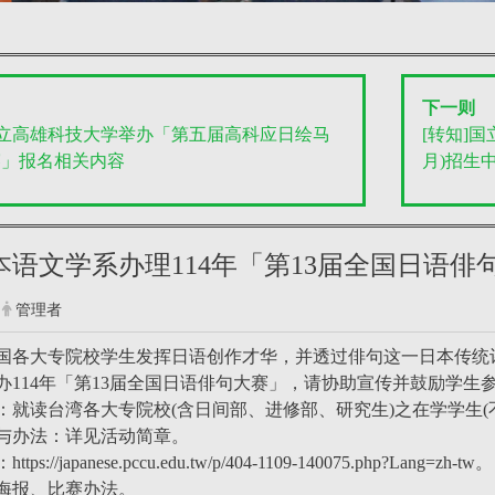
下一则
国立高雄科技大学举办「第五届高科应日绘马
[转知]国
赛」报名相关内容
月)招生
日本语文学系办理114年「第13届全国日语
管理者
国各大专院校学生发挥日语创作才华，并透过俳句这一日本传统
办114年「第13届全国日语俳句大赛」，请协助宣传并鼓励学生
：就读台湾各大专院校(含日间部、进修部、研究生)之在学学生(
与办法：详见活动简章。
://japanese.pccu.edu.tw/p/404-1109-140075.php?Lang=zh-tw。
海报、比赛办法。