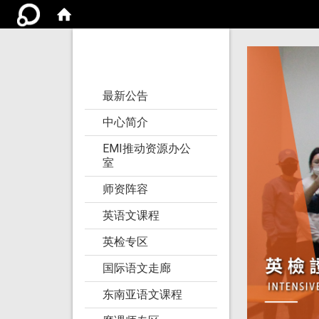
亚洲大学语文教学
研究发展中心
:::
最新公告
中心简介
EMI推动资源办公
室
师资阵容
英语文课程
英检专区
国际语文走廊
东南亚语文课程