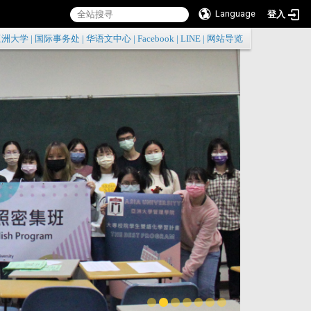
Language
登入
:::
亚洲大学
|
国际事务处
|
华语文中心
|
Facebook
|
LINE
|
网站导览