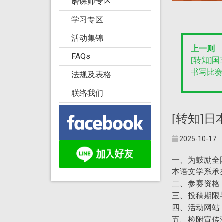
磨课师专区
学习专区
活动集锦
上一则
FAQs
[转知]
书写比
法规及表格
联络我们
[转知]
2025-10-17
一、为鼓励全
本语文学系承
二、参赛资格
三、投稿期限
四、活动网站：https
五、检附宣传