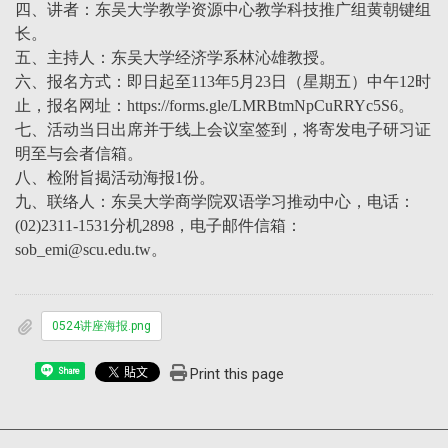
四、讲者：东吴大学教学资源中心教学科技推广组黄朝键组
长。
五、主持人：东吴大学经济学系林沁雄教授。
六、报名方式：即日起至113年5月23日（星期五）中午12时
止，报名网址：https://forms.gle/LMRBtmNpCuRRYc5S6。
七、活动当日出席并于线上会议室签到，将寄发电子研习证
明至与会者信箱。
八、检附旨揭活动海报1份。
九、联络人：东吴大学商学院双语学习推动中心，电话：
(02)2311-1531分机2898，电子邮件信箱：
sob_emi@scu.edu.tw。
0524讲座海报.png
Print this page
Share