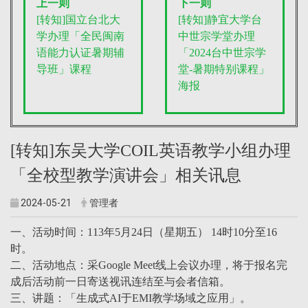
上一则
下一则
[转知]国立台北大
[转知]静宜大学台
学办理「全民闽南
中世宗学堂办理
语能力认证暑期辅
「2024台中世宗学
导班」课程
堂-暑期特别课程」
海报
[转知]东吴大学COIL英语教学小组办理
「全校型教学演讲会」相关讯息
2024-05-21
管理者
一、活动时间：113年5月24日（星期五） 14时10分至16
时。
二、活动地点：采Google Meet线上会议办理，将于报名完
成后活动前一日寄送视讯连结至与会者信箱。
三、讲题：「生成式AI于EMI教学场域之应用」。