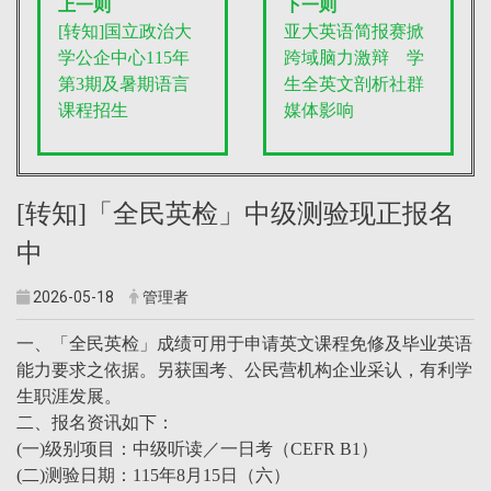
上一则
下一则
[转知]国立政治大
亚大英语简报赛掀
学公企中心115年
跨域脑力激辩 学
第3期及暑期语言
生全英文剖析社群
课程招生
媒体影响
[转知]「全民英检」中级测验现正报名
中
2026-05-18
管理者
一、「全民英检」成绩可用于申请英文课程免修及毕业英语
能力要求之依据。另获国考、公民营机构企业采认，有利学
生职涯发展。
二、报名资讯如下：
(一)级别项目：中级听读／一日考（CEFR B1）
(二)测验日期：115年8月15日（六）