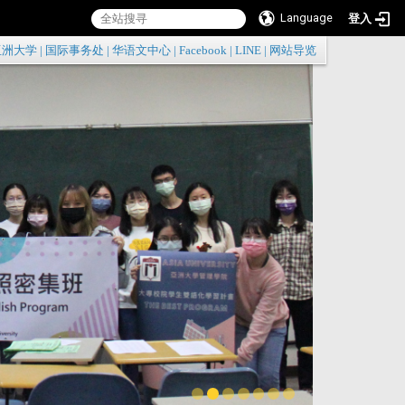
Language
登入
:::
亚洲大学
|
国际事务处
|
华语文中心
|
Facebook
|
LINE
|
网站导览