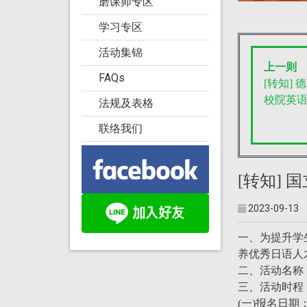
磨课师专区
学习专区
活动集锦
上一则
FAQs
[转知]
校院英
法规及表格
联络我们
[转知]
2023-09-13
一、为提升学
养优秀日语人
二、活动名称
三、活动时程
(一)报名日期：