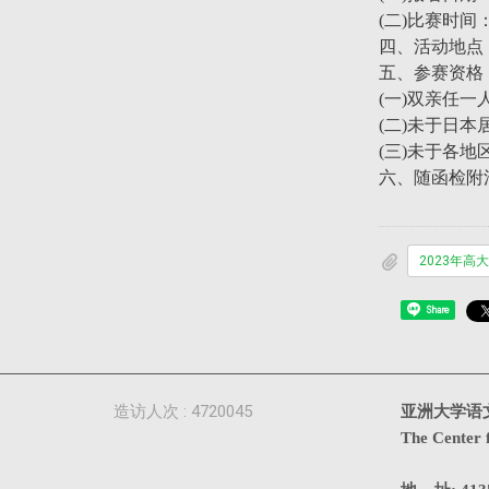
(二)比赛时间：
四、活动地点
五、参赛资格
(一)双亲任一
(二)未于日本
(三)未于各地
六、随函检附
Share
造访人次 : 4720045
亚洲大学语
The Center 