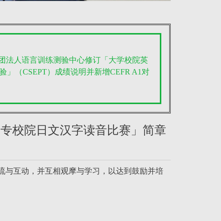
 财团法人语言训练测验中心修订「大学校院英
」（CSEPT）成绩说明并新增CEFR A1对
国大专校院日文汉字读音比赛」简章
流与互动，并互相观摩与学习，以达到鼓励并培