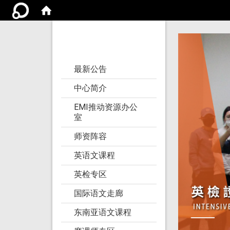
亚洲大学语文教学
研究发展中心
:::
最新公告
中心简介
EMI推动资源办公
室
师资阵容
英语文课程
英检专区
国际语文走廊
东南亚语文课程