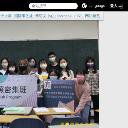
Language
登入
:::
亚洲大学
|
国际事务处
|
华语文中心
|
Facebook
|
LINE
|
网站导览