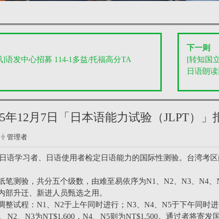
下一则
]语发中心招募 114-1多益/托福高分TA
[转知国
日语朗读
025年12月7日「日本语能力试验（JLPT）
管理者
系为日语学习者、日语使用者检定日语能力的国际性测验。台湾考
。
纸笔测验，共分五个级数，由难至易依序为N1、N2、N3、N4
内部升迁、新进人员甄选之用。
年起调整试程：N1、N2于上午同时进行；N3、N4、N5于下午
、N2、N3为NT$1,600，N4、N5则为NT$1,500。通过者将