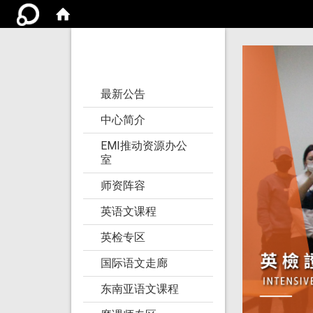
亚洲大学语文教学
研究发展中心
:::
最新公告
中心简介
EMI推动资源办公
室
师资阵容
英语文课程
英检专区
国际语文走廊
东南亚语文课程