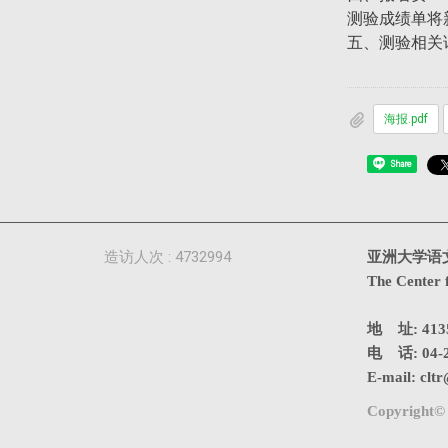
测验成绩单将
五、测验相关
海报.pdf
Share
造访人次 : 4732994
亚洲大学语
The Center 
地 址: 4
电 话: 04-2
E-mail:
cltr
Copyright© 