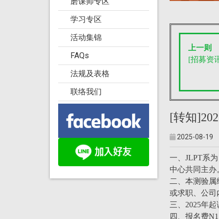
磨课师专区
学习专区
活动集锦
上一则
FAQs
[招募资讯
法规及表格
联络我们
[转知]2
2025-08-19
一、JLPT
中心共同主办
二、本测验属
或求职、公司
三、2025
四、报名费N1