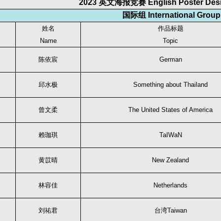
2023
英文海报竞赛 English Poster Desi
国际组 International Group
姓名
作品标题
Name
Topic
陈依宸
German
邱水极
Something about Thailand
曾文柔
The United States of America
赖珈琪
TaIWaN
黄苡晴
New Zealand
林容佳
Netherlands
刘祐君
台湾Taiwan