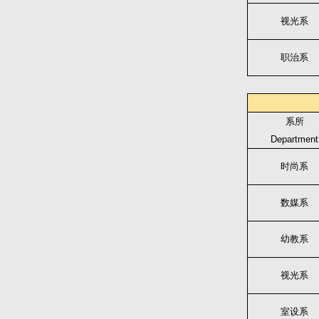
视光系
职治系
系所
Department
时尚系
数媒系
幼教系
视光系
室设系