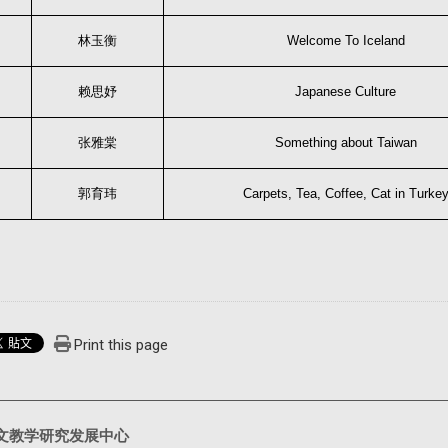
林玉衡
Welcome To Iceland
赖思妤
Japanese Culture
张雅棠
Something about Taiwan
郭育玮
Carpets, Tea, Coffee, Cat in Turke
Print this page
文教学研究发展中心