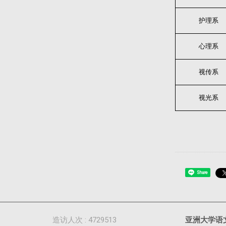
护理系
心理系
视传系
视光系
Share
造访人次 : 4729513
亚洲大学语