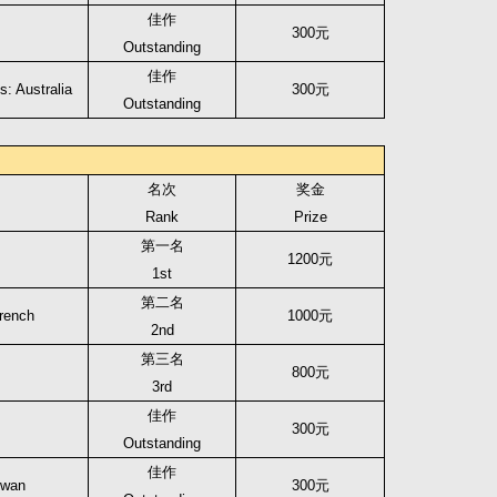
佳作
300
元
Outstanding
佳作
s: Australia
300
元
Outstanding
名次
奖金
Rank
Prize
第一名
1200
元
1st
第二名
French
1000
元
2nd
第三名
800
元
3rd
佳作
300
元
Outstanding
佳作
iwan
300
元