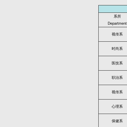
系所
Department
视传系
时尚系
医技系
职治系
视传系
心理系
保健系