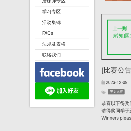
磨课师专区
学习专区
活动集锦
上一则
FAQs
[转知]
法规及表格
联络我们
[
比赛公告
2023-12-08
英文比赛
恭喜以下得奖同学! 
请得奖同学于
Winners plea