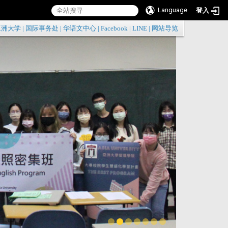
Language
登入
:::
亚洲大学
|
国际事务处
|
华语文中心
|
Facebook
|
LINE
|
网站导览