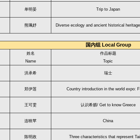
单明晏
Trip to Japan
熊珮妤
Diverse ecology and ancient historical heritage
国内组 Local Group
姓名
作品标题
Name
Topic
洪承希
瑞士
郑伊莲
Country introduction in the world expo: 
王可雯
认识希腊/ Get to know Greece
连映苹
China
陈明政
Three characteristics that represent Ta