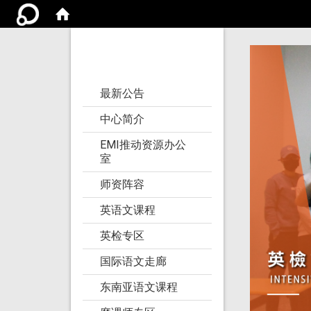
亚洲大学语文教学
研究发展中心
:::
最新公告
中心简介
EMI推动资源办公
室
师资阵容
英语文课程
英检专区
国际语文走廊
东南亚语文课程