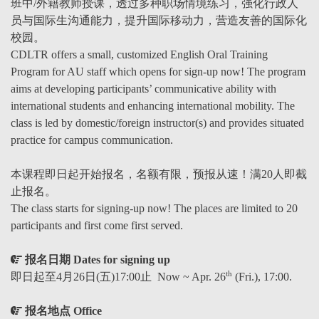
班中/外籍教师授课，透过多种职场情境练习，强化行政人
员与国际生沟通能力，提升国际移动力，营造友善的国际化
校园。
CDLTR offers a small, customized English Oral Training
Program for AU staff which opens for sign-up now! The program
aims at developing participants’ communicative ability with
international students and enhancing international mobility. The
class is led by domestic/foreign instructor(s) and provides situated
practice for campus communication.
本课程即日起开始报名，名额有限，预报从速！满20人即截
止报名。
The class starts for signing-up now! The places are limited to 20
participants and first come first served.
报名日期 Dates for signing up
th
即日起至4月26日(五)17:00止 Now ~ Apr. 26
(Fri.), 17:00.
报名地点 Office