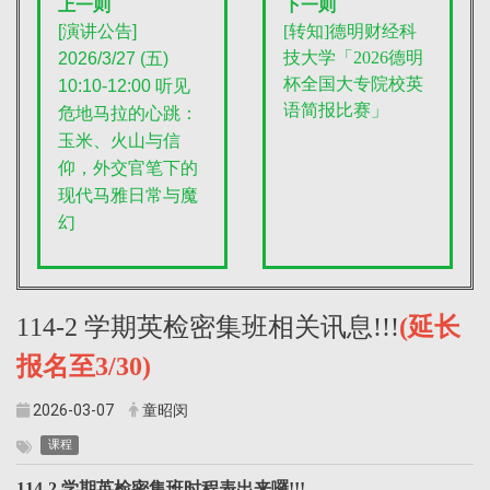
上一则
下一则
[
演讲公告]
[转知]德明财经科
技大学「2026德明
2026/3/27 (五)
杯全国大专院校英
10:10-12:00 听见
语简报比赛」
危地马拉的心跳：
玉米、火山与信
仰，外交官笔下的
现代马雅日常与魔
幻
114-2 学期英检密集班相关讯息!!!
(延长
报名至3/30)
2026-03-07
童昭闵
课程
114-2 学期英检密集班时程表出来囉
!!!