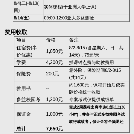
8/4(
二)
-
8/13(
实体课程(于亚洲大学上课)
四)
8/
14
(
五)
09:00-12:00
亚大多益测验
费用收取
项目
价格
备注
住宿费(半
8/2-8/15 (
含星期六、日
，共
1,050
元
价优惠)
14天
)
，75
元/天
学费
4,200
元
授课钟点费
与
助教费用
意外险，保险期间8/2-8/15
保险费
200
元
(共14天)
约1,600元，课程开始后依实
教用书
--
际价格统一收取
多益校园考
1,200
元
专案考试仅提供成绩单
完成2周课程出席率达
8
成以上(36
保证金
1,000
元
小时)，并参与正式多益校园考试
取得成绩者，保证金将全额退还
总计
7,650
元