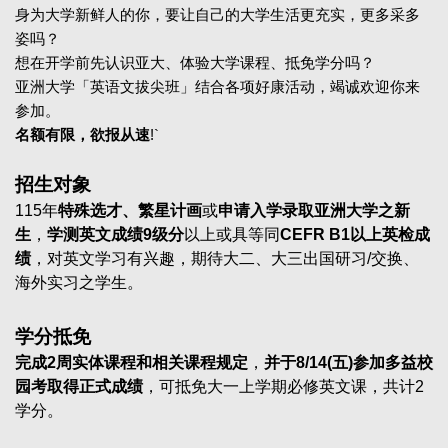
身为大学新鲜人的你，要让自己的大学生活更充实，更多采多
姿吗？
想在开学前先认识亚大、体验大学课程、抵免学分吗？
亚洲大学「英语文拔尖班」结合各项好康活动，竭诚欢迎你来
参加。
名额有限，欲报从速
!`
招生对象
115
年
特殊选才、繁星计画
或
申请入学录取亚洲大学之新
生
，
学测英文成绩9级分
以上或具等同
CEFR B1以上英检成
绩
，对英文学习有兴趣，期待大二、大三出国研习/交换、
海外实习之学生。
学分抵免
完成2周实体课程和相关课程规定
，
并于8/14(五)参加多益校
园考取得正式成绩
，可抵免大一上学期必修英文课，共计2
学分。