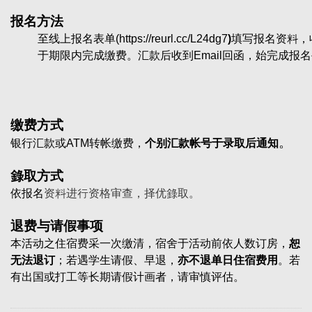
报名方法
至线上报名表单(
https://reurl.cc/L24dg7
)
填写报名资料，
于期限内完成缴费。汇款后收到Email回函，始完成报
缴费方式
。
银行
汇款
或ATM转帐缴费，
个别汇款帐号于录取后通知
錄取方式
依
报名
资料进行资格审查，择优錄取。
退费与请假事项
本活动之住宿费采一次缴清，宿舍于活动前依人数订房，
恕
无法退订
；若遇学生请假、早退，
亦不退单日住宿费用
。若
有出国或打工等长期请假计画者，请审慎评估。