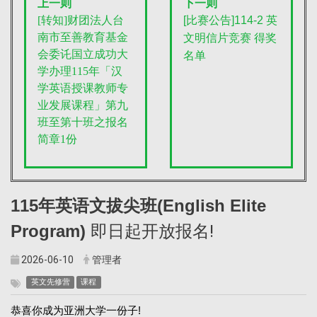
上一则
下一则
[转知]财团法人台
[
比赛公告]114-2 英
南市至善教育基金
文明信片竞赛 得奖
会委讬国立成功大
名单
学办理115年「汉
学英语授课教师专
业发展课程」第九
班至第十班之报名
简章1份
115
年英语文拔尖班(English Elite
Program)
即日起开放报名!
2026-06-10
管理者
英文先修营
课程
恭喜你成为亚洲大学一份子!