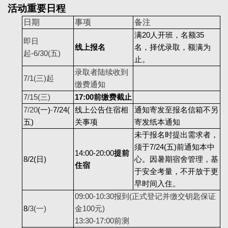
活动重要日程
日期
事项
备注
满20人开班，名额35
即日
线上报名
名，择优录取，额满为
起-6/30(五)
止。
录取者陆续收到
7/1(
三)起
缴费通知
7/15(
三)
17:00
前缴费截止
7/20
(
一)
-
7/24(
线上公告住宿相
通知寄发至报名信箱不另
五)
关事项
寄发纸本通知
未于报名时提出需求者，
须于7/24(五)前通知本中
14:00-20:00
提前
8/2(
日)
心。因暑期宿舍管理，基
住宿
于安全考量，不开放于更
早时间入住。
09:00-10:30
报到(正式登记并缴交钥匙保证
8
/3(
一)
金100元)
13:30-17:00
前测