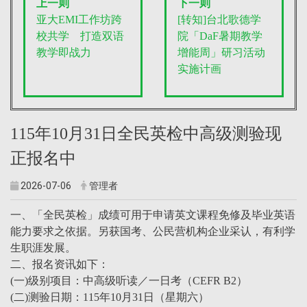
上一则
下一则
亚大EMI工作坊跨
[转知]台北歌德学
校共学 打造双语
院「DaF暑期教学
教学即战力
增能周」研习活动
实施计画
115年10月31日全民英检中高级测验现
正报名中
2026-07-06
管理者
一、「全民英检」成绩可用于申请英文课程免修及毕业英语
能力要求之依据。另获国考、公民营机构企业采认，有利学
生职涯发展。
二、报名资讯如下：
(一)级别项目：中高级听读／一日考（CEFR B2）
(二)测验日期：115年10月31日（星期六）