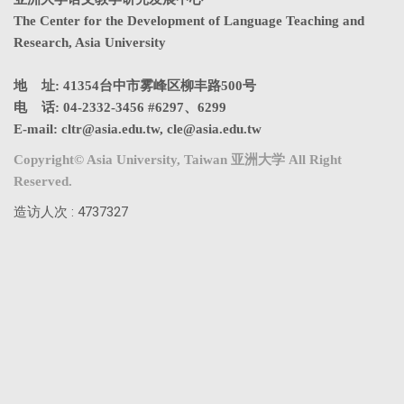
The Center for the Development of Language Teaching and
Research, Asia University
地 址: 41354台中市雾峰区柳丰路500号
电 话: 04-2332-3456 #6297、6299
E-mail:
cltr@asia.edu.tw
,
cle@asia.edu.tw
Copyright© Asia University, Taiwan 亚洲大学 All Right
Reserved.
造访人次 : 4737327