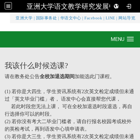
亚洲大学语文教学研究发展中心
:::
亚洲大学
|
国际事务处
|
华语文中心
|
Facebook
|
LINE
|
网站导览
亚洲大学语文教学研究发展中心
MENU
Toggle navigation
我该什么时候选课?
请在教务处公告
全校加退选期间
加能选此门课程。
(1) 若你是大四生，
学生资讯系统有2次英文检定成绩但未通
过「英文毕业门槛」者
， 语发中心会直接帮您代课，
若此时段您无法上课， 可在全校加退选时段退选，再自
行选择你可以的时段。
(2) 若你没有考大二毕业门槛者，请自行报名校园考或校外
的英检考试，再到语发中心填申请表。
(3) 若你是大三生，学生资讯系统有2次英文检定成绩但未通