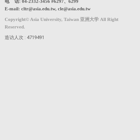
电 话: 04-2332-3456 #6297、6299
E-mail:
cltr@asia.edu.tw
,
cle@asia.edu.tw
Copyright© Asia University, Taiwan 亚洲大学 All Right
Reserved.
造访人次 : 4719491