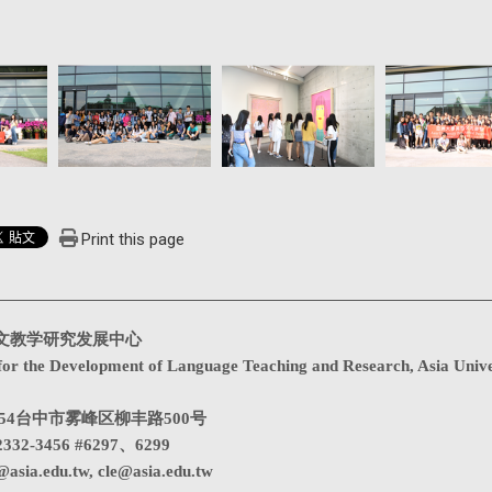
Print this page
文教学研究发展中心
for the Development of Language Teaching and Research, Asia Unive
1354台中市雾峰区柳丰路500号
332-3456 #6297、6299
@asia.edu.tw
,
cle@asia.edu.tw