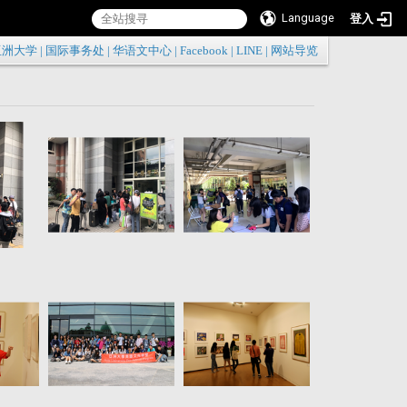
Language
登入
:::
亚洲大学
|
国际事务处
|
华语文中心
|
Facebook
|
LINE
|
网站导览