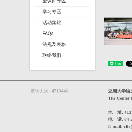
磨课师专区
学习专区
活动集锦
FAQs
法规及表格
联络我们
Share
造访人次 : 4719446
亚洲大学语
The Center 
地 址: 4
电 话: 04-2
E-mail:
cltr