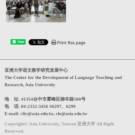
Print this page
Share
亚洲大学语文教学研究发展中心
The Center for the Development of Language Teaching and
Research, Asia University
地 址: 41354台中市雾峰区柳丰路500号
电 话: 04-2332-3456 #6297、6299
E-mail:
cltr@asia.edu.tw
,
cle@asia.edu.tw
Copyright© Asia University, Taiwan 亚洲大学 All Right
Reserved.