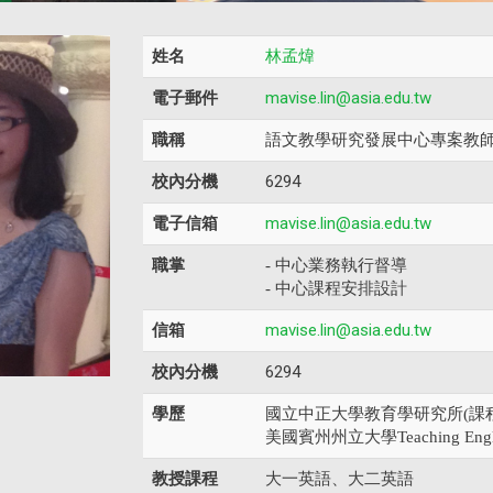
姓名
林孟煒
電子郵件
mavise.lin@asia.edu.tw
職稱
語文教學研究發展中心專案教
校內分機
6294
電子信箱
mavise.lin@asia.edu.tw
職掌
- 中心業務執行督導
- 中心課程安排設計
信箱
mavise.lin@asia.edu.tw
校內分機
6294
學歷
國立中正大學教育學研究所(課程
美國賓州州立大學
Teaching Eng
教授課程
大一英語、大二英語