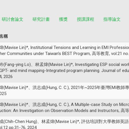
研討會論文
研究計畫
獲獎
授課課程
指導論文
名稱
Mavise Lin)*, Institutional Tensions and Learning in EMI Profession
her Communities under Taiwan’s BEST Program, 高等教育, vol.21 no.
Fang-ying Lo)、林孟煒(Mavise Lin)*, Investigating ESP social work l
GPT- and mind mapping-Integrated program planning. Journal o
4, 2026
(Mavise Lin)*、洪志成(Hung, C. C.), 2021年~2025年臺灣EMI
2025
Mavise Lin)*、洪志成(Hung, C. C.), A Multiple-case Study on Micropo
ruction: An Investigation on Observation Models and Instructors, 高
成(Chih-Chen Hung)、林孟煒(Mavise Lin)*, 評估培訓
ol.12 pp.31-76, 2024