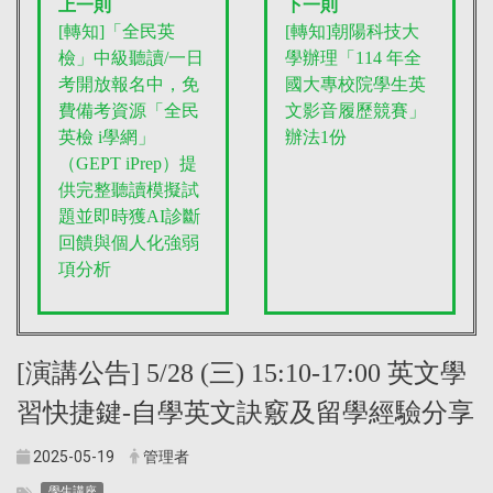
上一則
下一則
[轉知]「全民英
[轉知]朝陽科技大
檢」中級聽讀/一日
學辦理「114 年全
考開放報名中，免
國大專校院學生英
費備考資源「全民
文影音履歷競賽」
英檢 i學網」
辦法1份
（GEPT iPrep）提
供完整聽讀模擬試
題並即時獲AI診斷
回饋與個人化強弱
項分析
[演講公告] 5/28 (三) 15:10-17:00 英文學
習快捷鍵-自學英文訣竅及留學經驗分享
2025-05-19
管理者
學生講座