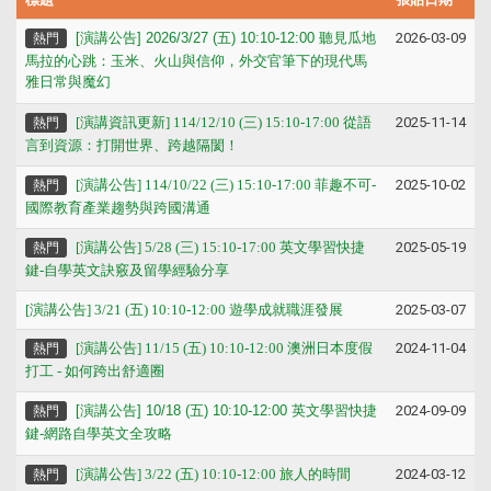
[
演講公告] 2026/3/27 (五) 10:10-12:00 聽見瓜地
2026-03-09
熱門
馬拉的心跳：玉米、火山與信仰，外交官筆下的現代馬
雅日常與魔幻
[演講資訊更新] 114/12/10 (三) 15:10-17:00 從語
2025-11-14
熱門
言到資源：打開世界、跨越隔閡
！
[演講公告] 114/10/22 (三) 15:10-17:00 菲趣不可-
2025-10-02
熱門
國際教育產業趨勢與跨國溝通
[演講公告] 5/28 (三) 15:10-17:00 英文學習快捷
2025-05-19
熱門
鍵-自學英文訣竅及留學經驗分享
[演講公告] 3/21 (五) 10:10-12:00 遊學成就職涯發展
2025-03-07
[
演講公告] 11/15 (五) 10:10-12:00 澳洲日本度假
2024-11-04
熱門
打工 - 如何跨出舒適圈
[
演講公告] 10/18 (五) 10:10-12:00
英文學習快捷
2024-09-09
熱門
鍵-網路自學英文全攻略
[演講公告] 3/22 (五) 10:10-12:00 旅人的時間
2024-03-12
熱門