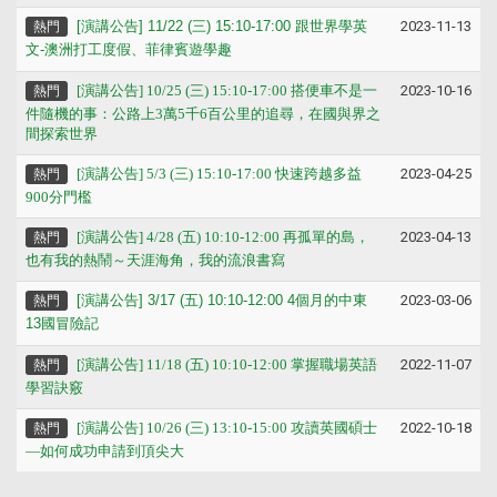
[
演講公告] 11/22 (三) 15:10-17:00
跟世界學英
2023-11-13
熱門
文-澳洲打工度假、菲律賓遊學趣
[演講公告] 10/25 (三) 15:10-17:00 搭便車不是一
2023-10-16
熱門
件隨機的事：公路上3萬5千6百公里的追尋，在國與界之
間探索世界
[演講公告] 5/3 (三) 15:10-17:00 快速跨越多益
2023-04-25
熱門
900分門檻
[演講公告] 4/28 (五) 10:10-12:00 再孤單的島，
2023-04-13
熱門
也有我的熱鬧～天涯海角，我的流浪書寫
[
演講公告] 3/17 (五) 10:10-12:00
4
個月的中東
2023-03-06
熱門
13國冒險記
[演講公告] 11/18 (五) 10:10-12:00 掌握職場英語
2022-11-07
熱門
學習訣竅
[演講公告] 10/26 (三) 13:10-15:00 攻讀英國碩士
2022-10-18
熱門
—如何成功申請到頂尖大