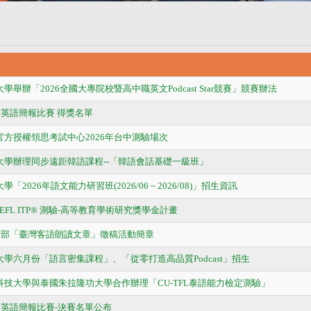
學舉辦「2026全國大專院校暨高中職英文Podcast Star競賽」競賽辦法
26 英語簡報比賽 得獎名單
官方授權領思考試中心2026年台中測驗場次
北大學辦理同步遠距韓語課程--「韓語會話基礎一級班」
「2026年語文能力研習班(2026/06 ~ 2026/08)」招生資訊
TOEFL ITP® 測驗-高等教育學術研究獎學金計畫
年教育部「臺灣客語朗讀文章」徵稿活動簡章
大學六月份「語言密集課程」、「從零打造高品質Podcast」招生
中科技大學與泰國朱拉隆功大學合作辦理「CU-TFL泰語能力檢定測驗」
26 英語簡報比賽-決賽名單公布