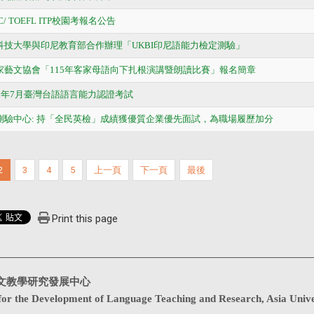
OEIC/ TOEFL ITP校園考報名公告
中科技大學與印尼教育部合作辦理「UKBI印尼語能力檢定測驗」
客家藝文協會「115年客家母語向下扎根演講暨朗讀比賽」報名簡章
15年7月臺灣台語語言能力認證考試
練測驗中心: 持「全民英檢」成績獲優質企業優先面試，為職場履歷加分
2
3
4
5
上一頁
下一頁
最後
Print this page
文教學研究發展中心
for the Development of Language Teaching and Research, Asia Unive