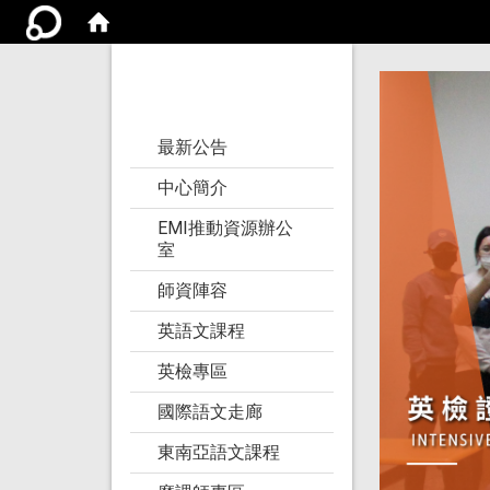
亞洲大學語文教學
研究發展中心
:::
最新公告
中心簡介
EMI推動資源辦公
室
師資陣容
英語文課程
英檢專區
國際語文走廊
東南亞語文課程