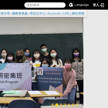
Language
登入
:::
亞洲大學
|
國際事務處
|
華語文中心
|
Facebook
|
LINE
|
網站導覽