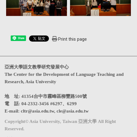
Print this page
Share
亞洲大學語文教學研究發展中心
The Center for the Development of Language Teaching and
Research, Asia University
地 址: 41354台中市霧峰區柳豐路500號
電 話: 04-2332-3456 #6297、6299
E-mail:
cltr@asia.edu.tw
,
cle@asia.edu.tw
Copyright© Asia University, Taiwan 亞洲大學 All Right
Reserved.