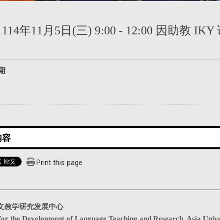
lk} 114年11月5日(三) 9:00 - 12:00 
期
Print this page
文教学研究发展中心
for the Development of Language Teaching and Research, Asia Unive