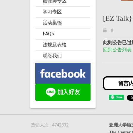
磨课师专区
学习专区
[EZ Ta
活动集锦
FAQs
此则公告已过
法规及表格
回到公告列表
联络我们
Share
造访人次 : 4742332
亚洲大学语
The Center 