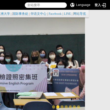
Language
登入
:::
亚洲大学
|
国际事务处
|
华语文中心
|
Facebook
|
LINE
|
网站导览