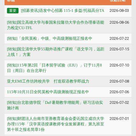
[招募资讯]语发中心招募 115-1 多益/托福高分TA
2026-08-03
重要
[转知]国立高雄大学与泰国朱拉隆功大学合作办理泰语能
2026-08-06
力检定CU-TFL
[转知]「全民英检」中级、中高级测验现正报名中
2026-07-22
[转知]国立清华大学55期外语推广课程「语文学习，远距
2026-07-15
上线！」方案
[转知]115年第2回「日本留学试验（EJU）」订于11月8
2026-07-10
日（周日）在台北举行
亚大EMI工作坊跨校共学 打造双语教学即战力
2026-07-08
115年10月31日全民英检中高级测验现正报名中
2026-07-06
[转知]台北歌德学院「DaF暑期教学增能周」研习活动实
2026-07-02
施计画
[转知]财团法人台南市至善教育基金会委讬国立成功大学
2026-07-01
办理115年「汉学英语授课教师专业发展课程」第九班至
第十班之报名简章1份