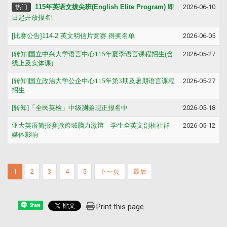
115
年英语文拔尖班(English Elite Program)
即
2026-06-10
热门
日起开放报名!
[
比赛公告]114-2 英文明信片竞赛 得奖名单
2026-06-05
[转知]国立中兴大学语言中心115年夏季语言课程招生(含
2026-05-27
线上及实体课)
[转知]国立政治大学公企中心115年第3期及暑期语言课程
2026-05-27
招生
[转知]「全民英检」中级测验现正报名中
2026-05-18
亚大英语简报赛掀跨域脑力激辩 学生全英文剖析社群
2026-05-12
媒体影响
1
2
3
4
5
下一页
最后
Print this page
Share