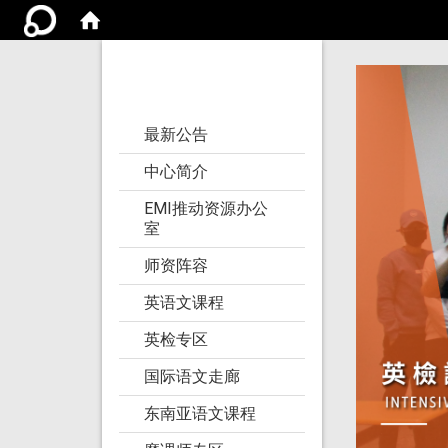
亚洲大学语文教学
研究发展中心
:::
最新公告
中心简介
EMI推动资源办公
室
师资阵容
英语文课程
英检专区
国际语文走廊
东南亚语文课程