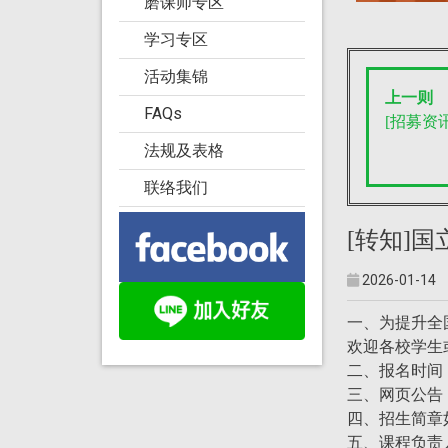
磨课师专区
学习专区
活动集锦
上一则
FAQs
[招募资讯
法规及表格
联络我们
[转知]
2026-01-14
一、为提升全
欢迎各校学生
二、报名时间：
三、网页公告：https
四、招生简章
五、课程负责人：