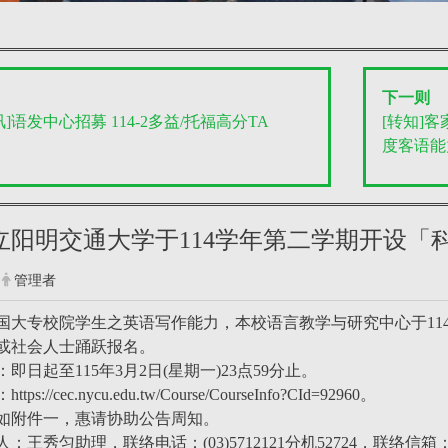
下一则
]语发中心招募 114-2多益/托福高分TA
[转知]
度客语能
国立阳明交通大学于114学年第二学期开设「
管理者
国大专校院学生之英语写作能力，本校语言教学与研究中心于114
或社会人士踊跃报名。
即日起至115年3月2日(星期一)23点59分止。
://cec.nycu.edu.tw/Course/CourseInfo?CId=92960。
如附件一，惠请协助公告周知。
王秀匀助理，联络电话：(03)5712121分机52724，联络信箱：cain