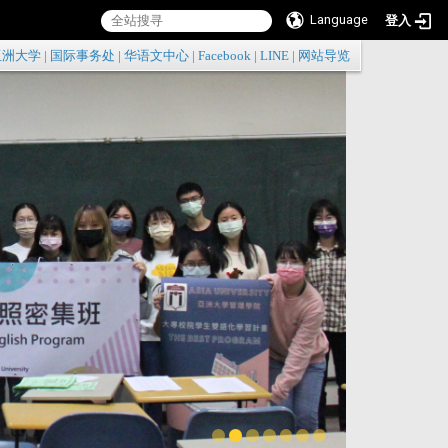
Language
登入
:::
亚洲大学
|
国际事务处
|
华语文中心
|
Facebook
|
LINE
|
网站导览