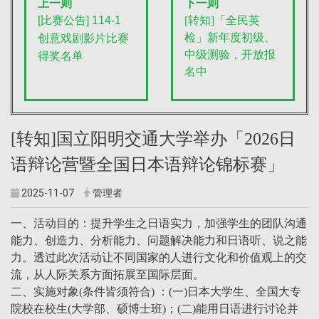
上一则
下一则
[
比赛公告] 114-1
[转知]「全民英
检」新年度初级、
创意戏剧影片比赛
中级测验，开放报
得奖名单
名中
[转知]国立阳明交通大学举办「2026日
语辩论营暨全国日本语辩论锦标赛」
2025-11-07
管理者
一、活动目的：提升学生之日语实力，加强学生的团队沟通
能力、创造力、分析能力、问题解决能力和日语听、说之能
力。透过此次活动让不同国家的人进行文化和价值观上的交
流，从人际关系方面拓展至国际层面。
二、实施对象(条件皆须符合) ：(一)日本大学生、全国大专
院校在校生(大学部、硕博士班)；(二)能用日语进行讨论并