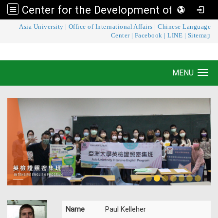
Center for the Development of Language Teaching and Research
:::
Asia University
|
Office of International Affairs
|
Chinese Language
Center for the Development of Language
Center
|
Facebook
|
LINE
|
Sitemap
Teaching and Research
MENU
Toggle navigation
Name
Paul Kelleher