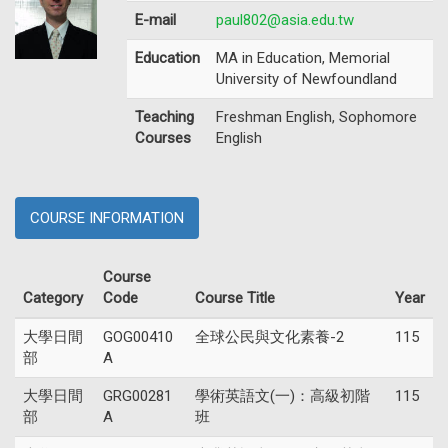
E-mail
paul802@asia.edu.tw
Education
MA in Education, Memorial
University of Newfoundland
Teaching
Freshman English, Sophomore
Courses
English
COURSE INFORMATION
Course
Category
Code
Course Title
Year
大學日間
GOG00410
全球公民與文化素養-2
115
部
A
大學日間
GRG00281
學術英語文(一)：高級初階
115
部
A
班