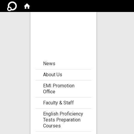
Center for the
Development of
Language
Teaching and
Research
:::
News
About Us
EMI Promotion
Office
Faculty & Staff
English Proficiency
Tests Preparation
Courses