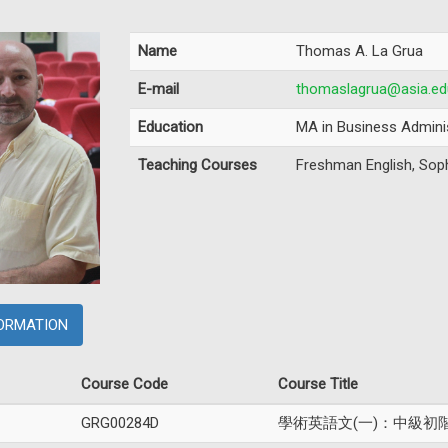
Name
Thomas A. La Grua
E-mail
thomaslagrua@asia.ed
Education
MA in Business Administ
Teaching Courses
Freshman English, Sop
ORMATION
Course Code
Course Title
GRG00284D
學術英語文(一)：中級初