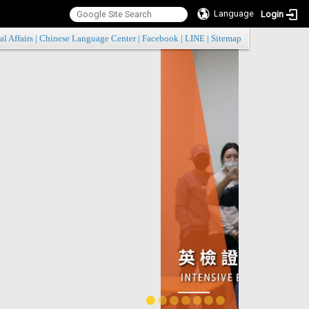
Language
Login
:::
al Affairs
|
Chinese Language Center
|
Facebook
|
LINE
|
Sitemap