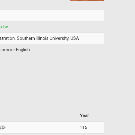
u.tw
ration, Southern Illinois University, USA
homore English
Year
階班
115