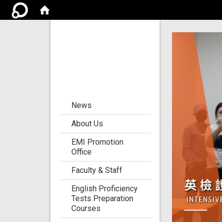
Center for the
Development of
Language
Teaching and
Research
:::
News
About Us
EMI Promotion
Office
Faculty & Staff
English Proficiency
Tests Preparation
Courses