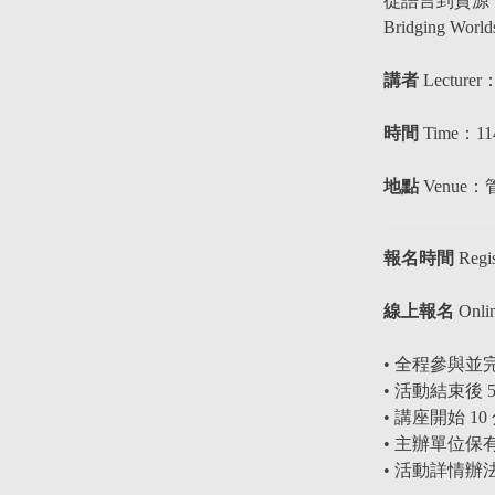
從語言到資源
Bridging World
講者
Lecturer
時間
Time：
1
地點
Venue
報名時間
Regis
線上報名
Onlin
• 全程參與
• 活動結束
• 講座開始 
• 主辦單位
•
活動
詳情辦