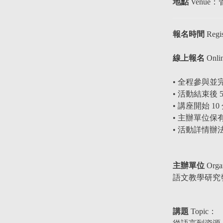
地點
Venue
報名時間
Regis
線上報名
Onlin
• 全程參與
• 活動結束
• 講座開始 
• 主辦單位
•
活動
詳情辦
主辦單位
Orga
語文教學研究發展中心 C
講題
Topic
：