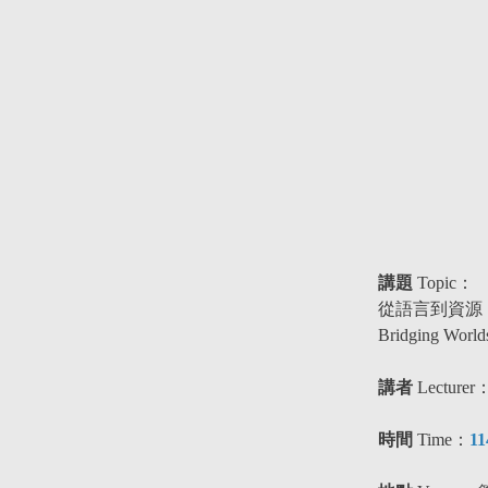
講題
Topic
：
從語言到資源
Bridging World
講者
Lecturer
時間
Time：
1