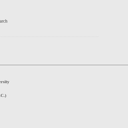
arch
rsity
.C.)