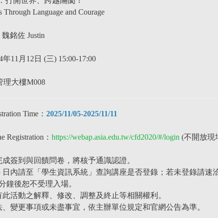
：打開世界、跨越隔閡！
s Through Language and Courage
：
魏銘佐 Justin
14年11月12日 (三)
15:00-17:00
：管理大樓M008
tration Time：
2025/11/05-2025/11/11
e Registration：
https://webap.asia.edu.tw/cfd2020/#/login
(不開放現
並完成簽到與回饋問卷，將核予通識認證。
後 5 日內請至「學生資訊系統」查詢講座是否登錄；若未登錄請速
10 分鐘後恕不受理入場。
保有此活動之解釋、修改、調整及終止等相關權利
。
法、變更事項或未盡事宜，依主辦單位規定和官網公告為準。