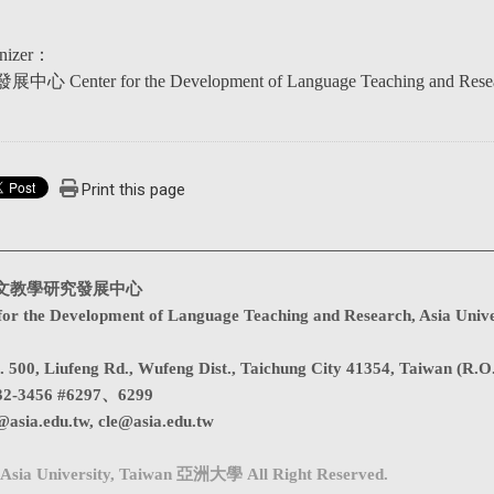
nizer
：
enter for the Development of Language Teaching and Rese
Print this page
文教學研究發展中心
for the Development of Language Teaching and Research, Asia Unive
. 500, Liufeng Rd., Wufeng Dist., Taichung City 41354, Taiwan (R.O
32-3456 #6297、6299
@asia.edu.tw
,
cle@asia.edu.tw
Asia University, Taiwan 亞洲大學 All Right Reserved.