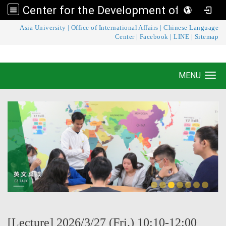
Center for the Development of Language Teaching and Research
:::
Asia University
|
Office of International Affairs
|
Chinese Language
Center for the Development of Language
Center
|
Facebook
|
LINE
|
Sitemap
Teaching and Research
MENU
Toggle navigation
[Lecture] 2026/3/27 (Fri.) 10:10-12:00