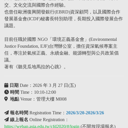
交、文化交流與國際合作經驗。
也曾任歐洲復興開發銀行(EBRD)資深顧問，以及國際合作
發展基金會(ICDF)秘書長特別助理，長期投入國際發展合作
議題。
目前任職於國際 NGO「環境正義基金會」(Environmental
Justice Foundation, EJF)台灣辦公室，擔任資深氣候專案主
任，專注於氣候正義、永續金融、能源轉型與公共政策倡
議。
著有《聽見瓜地馬拉的心跳》。
日期
Date
：
2026 年 3 月 27 日(五)
時間
Time：10:10-12:00
地點
Venue：管理大樓 M008
報名時間
Registration Time：
2026/3/20-2026/3/26
線上報名
Online Registration：
https://webap.asia.edu.tw/cfd2020/#/login
(不開放現場報名)